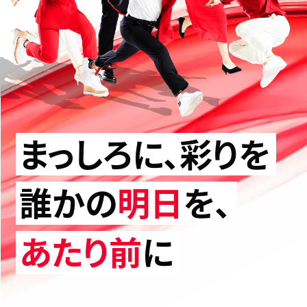
まっしろに、彩りを
誰かの
明日
を、
あたり前
に
Adding color to pure white. Making someone's tomorrow for granted.